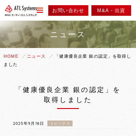
お問い合わせ
M&A・出資
menu
ニュース
会社情報
事業紹介
代表メッセージ
HOME
ニュース
「健康優良企業 銀の認定」を取得し
ました
会社概要
ニュース
事業内容
会社沿革
実績紹介
採用情報
「健康優良企業 銀の認定」を
アクセス
取得しました
製品紹介
情報セキュリティ方針
2025年9月18日
トピックス