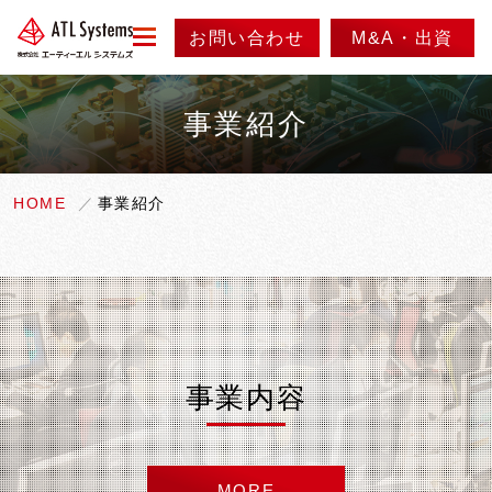
お問い合わせ
M&A・出資
menu
事業紹介
会社情報
事業紹介
代表メッセージ
HOME
事業紹介
会社概要
ニュース
事業内容
会社沿革
実績紹介
採用情報
アクセス
製品紹介
事業内容
情報セキュリティ方針
MORE