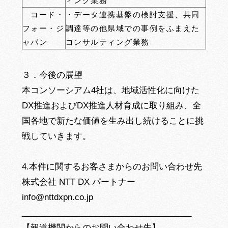
ィング業務
コード・
・データ連携基盤の検討支援、共同
フォー・ジ
調達等の他県域での事例をふまえた
ャパン
コンサルティング業務
３．今後の展望
本コンソーシアム4社は、地域活性化に向けた
DX推進およびDX推進人材育成に取り組み、全
国各地で新たな価値を生み出し続けることに挑
戦していきます。
4.本件に関するお客さまからのお問い合わせ先
株式会社 NTT DX パートナー
info@nttdxpn.co.jp
_____________________________________
【報道機関からのお問い合わせ先】