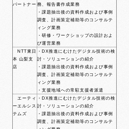
パートナー
務、報告書作成業務
・課題抽出後の資料作成および事例
調査、計画策定補助等のコンサルテ
ィング業務
・研修・ワークショップの設計およ
び運営業務
NTT東日
・DX推進にむけたデジタル技術の検
本 山梨支
討・ソリューションの紹介
店
・課題抽出後の資料作成および事例
調査、計画策定補助等のコンサルテ
ィング業務
・支援地域への常駐支援者派遣
エーティ
・DX推進にむけたデジタル技術の検
ーエルシス
討・ソリューションの紹介
テムズ
・課題抽出後の資料作成および事例
調査、計画策定補助等のコンサルテ