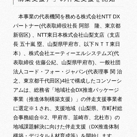
本事業の代表機関を務める株式会社NTT DX
パートナー(代表取締役社長 阿部 隆、東京都
新宿区) 、NTT東日本株式会社山梨支店（支店
長 五十嵐 塁、山梨県甲府市、以下ＮＴＴ東日
本）、株式会社エーティーエルシステムズ(代
表取締役 佐藤公紀、山梨県甲府市)、一般社団
法人コード・フォー・ジャパン(代表理事 関 治
之、東京都千代田区)4社で構成したコンソーシ
アムは、総務省「地域社会DX推進パッケージ
事業（推進体制構築支援）」の伴走支援事業者
に選定※１され、支援地域（山梨県、市町村総
合事務組合※2、甲府市、韮崎市、北杜市）の
地域課題解決に向けた伴走支援（DX推進体制
構築・デジタル人材育成等）を開始します。