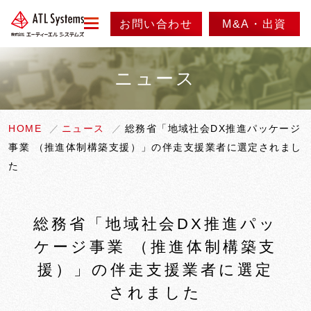
お問い合わせ
M&A・出資
menu
ニュース
会社情報
事業紹介
代表メッセージ
HOME
ニュース
総務省「地域社会DX推進パッケージ
事業 （推進体制構築支援）」の伴走支援業者に選定されまし
会社概要
ニュース
事業内容
た
会社沿革
実績紹介
採用情報
総務省「地域社会DX推進パッ
アクセス
製品紹介
ケージ事業 （推進体制構築支
情報セキュリティ方針
援）」の伴走支援業者に選定
されました