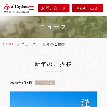
お問い合わせ
M&A・出資
menu
ニュース
会社情報
事業紹介
代表メッセージ
HOME
ニュース
新年のご挨拶
会社概要
ニュース
事業内容
新年のご挨拶
会社沿革
実績紹介
採用情報
アクセス
製品紹介
2026年1月5日
トピックス
情報セキュリティ方針