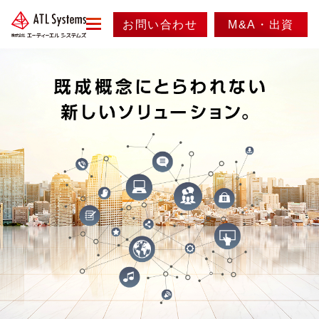
お問い合わせ
M&A・出資
menu
会社情報
事業紹介
代表メッセージ
会社概要
ニュース
事業内容
会社沿革
実績紹介
採用情報
アクセス
製品紹介
情報セキュリティ方針